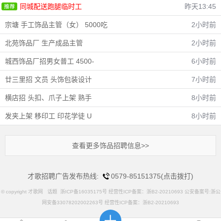
同城配送跑腿临时工
昨天13:45
宗塘 手工饰品主管（女） 5000吃
2小时前
北苑饰品厂 生产成品主管
2小时前
城西饰品厂招男女普工 4500-
6小时前
廿三里招 文员 头饰包装设计
7小时前
横店招 头扣、爪子上架 熟手
8小时前
发夹上架 移印工 印花学徒 U
8小时前
查看更多饰品招聘信息>>
才歌招聘广告发布热线:
0579-85151375(点击拨打)
© copyright 才歌网
话题
浙ICP备16035175号 经营性ICP备案：浙B2-20210693 公安备案号:浙公
网安备33078202002263号 经营性ICP备案：浙B2-20210693