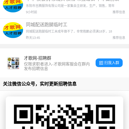
平车卷脚口 机动工
东阳市吉腾服饰有限公司是一家集自主研发，生产，销售，常年
9小时前
推荐信息
同城配送跑腿临时工
同城配送跑腿临时工未成年做不了，非常抱歉必须满18岁，18
昨天13:45
推荐信息
才歌网-招聘群
扫我入群
仅限求职者进入-才歌网客服会在群内
发布招聘信息
关注微信公众号，实时更新招聘信息