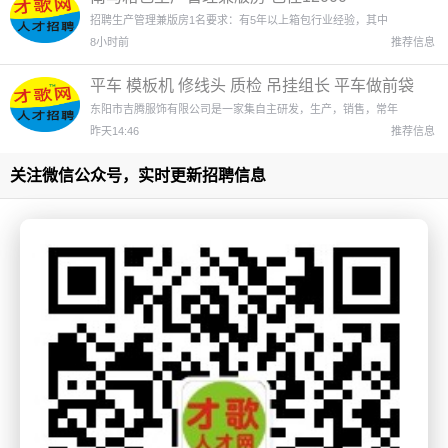
招聘生产管理兼版房1名要求：有5年以上箱包行业经验，其中
8小时前
推荐信息
平车 模板机 修线头 质检 吊挂组长 平车做前袋
平车卷脚口 机动工
东阳市吉腾服饰有限公司是一家集自主研发，生产，销售，常年
昨天14:46
推荐信息
关注微信公众号，实时更新招聘信息