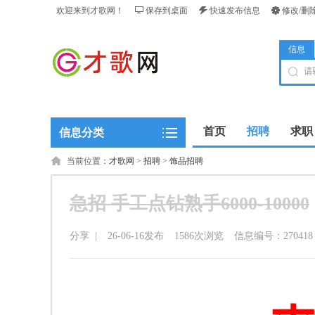
欢迎来到才歌网！
保存到桌面
快速发布信息
修改/删
信息
首页
招聘
求职
信息分类
当前位置：
才歌网
>
招聘
>
饰品招聘
急招 手工点钻熟手6000-10000
分享
|
26-06-16发布
1586
次浏览
信息编号：270418