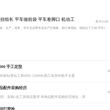
吊挂组长 平车做前袋 平车卷脚口 机动工
昨天14:46
发，生产，销售，常年无淡季专业生产沙滩裤，因订单增加、现招以下工种:平车5
000 手工定型
0
纺布刷钻烫钻工资6000-12000长期工有房补熟手夫妻
饰品配件采购经历
0
招：采购1名工资面议要求:有饰品配件采购经历地址：荷
蝶结打胶枪