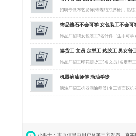
招聘专做布艺发饰(蝴蝶结打胶枪)，熟
饰品镶石不会可学 女包装工不会可学执
饰品厂招聘女包装工2名计件（生手可学
摆货工 文员 定型工 粘胶工 男女普
饰品厂招工印花摆货工5名文员1名定型工5名
机器滴油师傅 滴油学徒
滴油厂招工机器滴油师傅1名工资面议机器
小贴士：本页信息由用户及第三方发布，真实