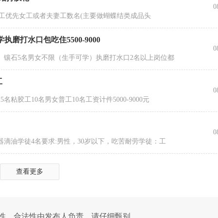
0
练工优先女工或者夫妻工数名(主要做蝴蝶结类成品头
磨打水口包吃住5500-9000
0
）镶石5名男女不限（生手可学）执磨打水口2名以上岗位都
工
0
粘胶工10名男女普工10名工资计件5000-9000元
0
滴油学徒4名要求:男性，30岁以下，吃苦耐劳学徒：工
查看更多
性、合法性由发布人负责，请仔细甄别。