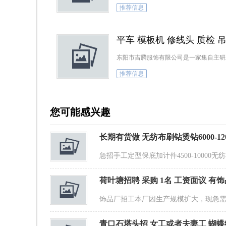
推荐信息
平车 模板机 修线头 质检 
东阳市吉腾服饰有限公司是一家集自主研
推荐信息
您可能感兴趣
长期有货做 无纺布刷钻烫钻6000-12
急招手工定型保底加计件4500-10000无
荷叶塘招聘 采购 1名 工资面议 有
饰品厂招工本厂因生产规模扩大，现急需
青口石塔头招 女工或者夫妻工 蝴