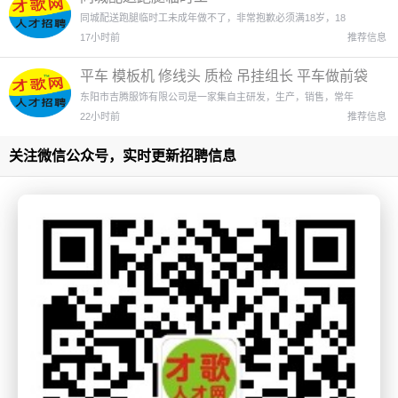
同城配送跑腿临时工未成年做不了，非常抱歉必须满18岁，18
17小时前
推荐信息
平车 模板机 修线头 质检 吊挂组长 平车做前袋
平车卷脚口 机动工
东阳市吉腾服饰有限公司是一家集自主研发，生产，销售，常年
22小时前
推荐信息
关注微信公众号，实时更新招聘信息